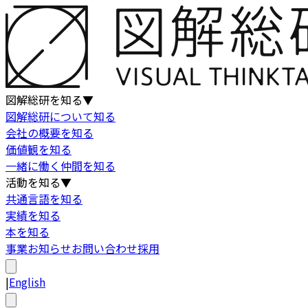
図解総研を知る
▼
図解総研について知る
会社の概要を知る
価値観を知る
一緒に働く仲間を知る
活動を知る
▼
共通言語を知る
実績を知る
本を知る
事業
お知らせ
お問い合わせ
採用
|
English