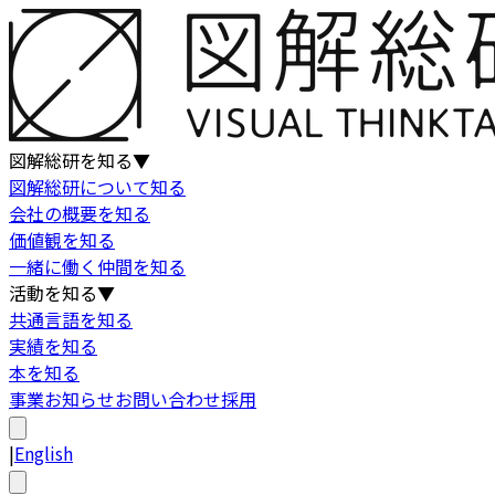
図解総研を知る
▼
図解総研について知る
会社の概要を知る
価値観を知る
一緒に働く仲間を知る
活動を知る
▼
共通言語を知る
実績を知る
本を知る
事業
お知らせ
お問い合わせ
採用
|
English