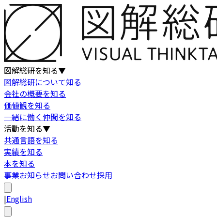
図解総研を知る
▼
図解総研について知る
会社の概要を知る
価値観を知る
一緒に働く仲間を知る
活動を知る
▼
共通言語を知る
実績を知る
本を知る
事業
お知らせ
お問い合わせ
採用
|
English