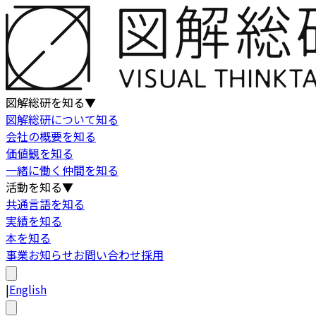
図解総研を知る
▼
図解総研について知る
会社の概要を知る
価値観を知る
一緒に働く仲間を知る
活動を知る
▼
共通言語を知る
実績を知る
本を知る
事業
お知らせ
お問い合わせ
採用
|
English