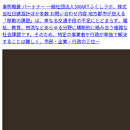
事例概要 パートナー 一般社団法人SMARTふくしラボ、株式
会社日建設計ほか多数 お問い合わせ内容 地方都市が抱える
「移動の課題」は、単なる交通手段の不足にとどまらず、福
祉、教育、物流などあらゆる分野に横断的に絡み合う複雑な
社会課題です。そのため、特定の事業者や行政が単独で解決
することは難しく、市民・企業・行政の三位一