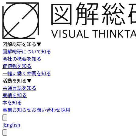
図解総研を知る
▼
図解総研について知る
会社の概要を知る
価値観を知る
一緒に働く仲間を知る
活動を知る
▼
共通言語を知る
実績を知る
本を知る
事業
お知らせ
お問い合わせ
採用
|
English