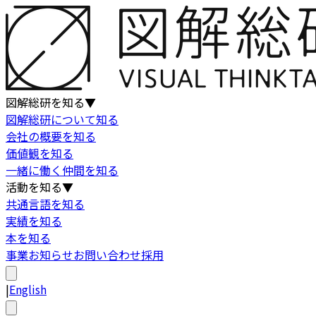
図解総研を知る
▼
図解総研について知る
会社の概要を知る
価値観を知る
一緒に働く仲間を知る
活動を知る
▼
共通言語を知る
実績を知る
本を知る
事業
お知らせ
お問い合わせ
採用
|
English