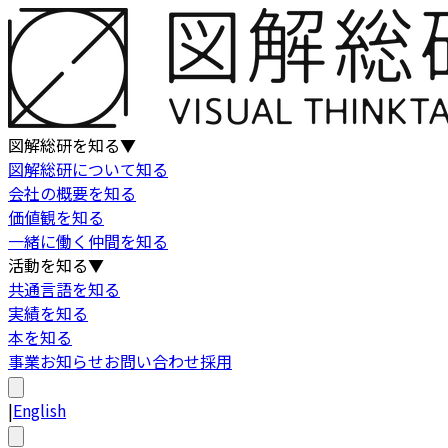
図解総研を知る
▼
図解総研について知る
会社の概要を知る
価値観を知る
一緒に働く仲間を知る
活動を知る
▼
共通言語を知る
実績を知る
本を知る
事業
お知らせ
お問い合わせ
採用
|
English