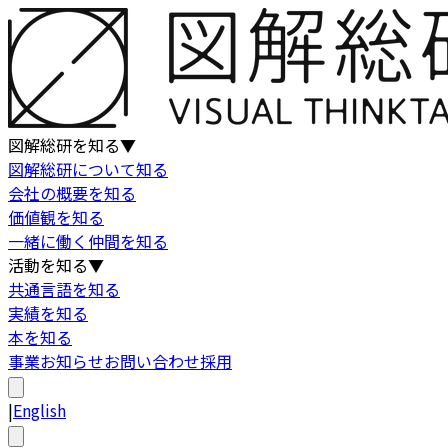
図解総研を知る
▼
図解総研について知る
会社の概要を知る
価値観を知る
一緒に働く仲間を知る
活動を知る
▼
共通言語を知る
実績を知る
本を知る
事業
お知らせ
お問い合わせ
採用
|
English