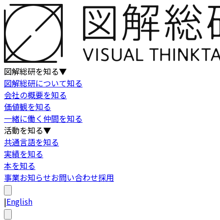
図解総研を知る
▼
図解総研について知る
会社の概要を知る
価値観を知る
一緒に働く仲間を知る
活動を知る
▼
共通言語を知る
実績を知る
本を知る
事業
お知らせ
お問い合わせ
採用
|
English