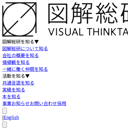
図解総研を知る
▼
図解総研について知る
会社の概要を知る
価値観を知る
一緒に働く仲間を知る
活動を知る
▼
共通言語を知る
実績を知る
本を知る
事業
お知らせ
お問い合わせ
採用
|
English