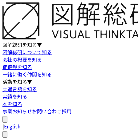
図解総研を知る
▼
図解総研について知る
会社の概要を知る
価値観を知る
一緒に働く仲間を知る
活動を知る
▼
共通言語を知る
実績を知る
本を知る
事業
お知らせ
お問い合わせ
採用
|
English