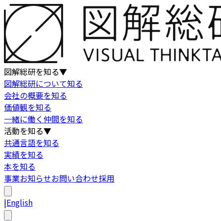
図解総研を知る
▼
図解総研について知る
会社の概要を知る
価値観を知る
一緒に働く仲間を知る
活動を知る
▼
共通言語を知る
実績を知る
本を知る
事業
お知らせ
お問い合わせ
採用
|
English