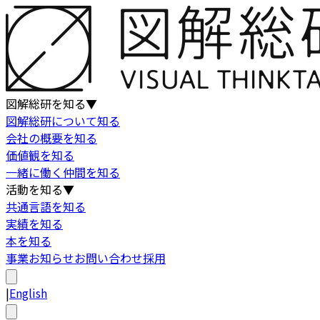
図解総研を知る
▼
図解総研について知る
会社の概要を知る
価値観を知る
一緒に働く仲間を知る
活動を知る
▼
共通言語を知る
実績を知る
本を知る
事業
お知らせ
お問い合わせ
採用
|
English