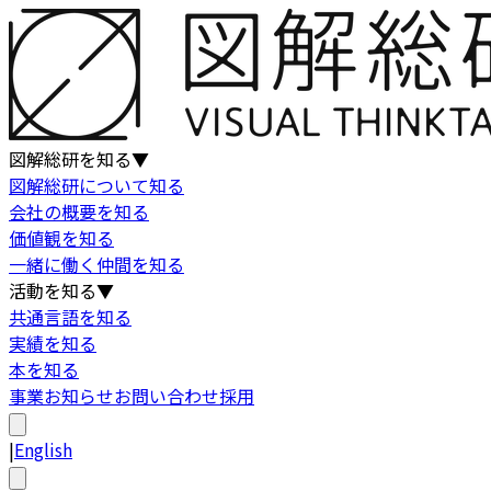
図解総研を知る
▼
図解総研について知る
会社の概要を知る
価値観を知る
一緒に働く仲間を知る
活動を知る
▼
共通言語を知る
実績を知る
本を知る
事業
お知らせ
お問い合わせ
採用
|
English