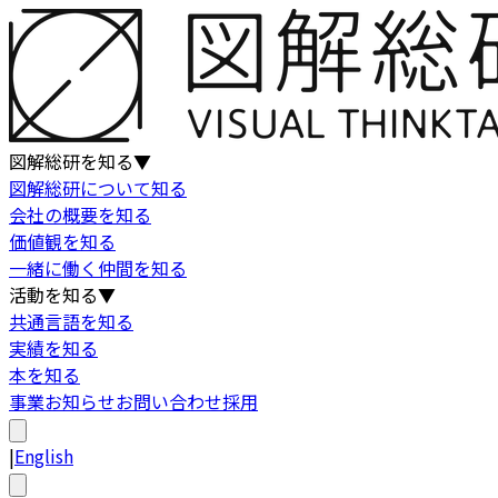
図解総研を知る
▼
図解総研について知る
会社の概要を知る
価値観を知る
一緒に働く仲間を知る
活動を知る
▼
共通言語を知る
実績を知る
本を知る
事業
お知らせ
お問い合わせ
採用
|
English