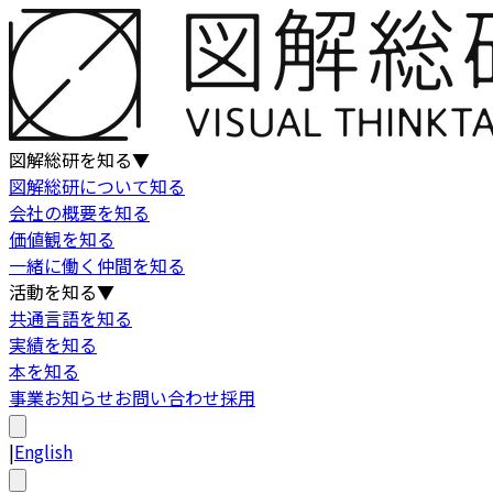
図解総研を知る
▼
図解総研について知る
会社の概要を知る
価値観を知る
一緒に働く仲間を知る
活動を知る
▼
共通言語を知る
実績を知る
本を知る
事業
お知らせ
お問い合わせ
採用
|
English