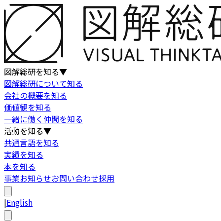
図解総研を知る
▼
図解総研について知る
会社の概要を知る
価値観を知る
一緒に働く仲間を知る
活動を知る
▼
共通言語を知る
実績を知る
本を知る
事業
お知らせ
お問い合わせ
採用
|
English