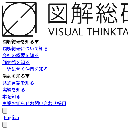
図解総研を知る
▼
図解総研について知る
会社の概要を知る
価値観を知る
一緒に働く仲間を知る
活動を知る
▼
共通言語を知る
実績を知る
本を知る
事業
お知らせ
お問い合わせ
採用
|
English