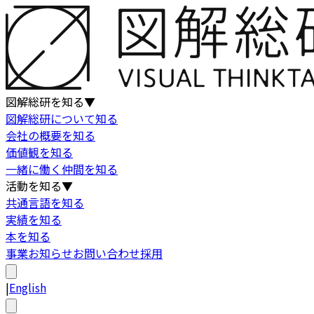
図解総研を知る
▼
図解総研について知る
会社の概要を知る
価値観を知る
一緒に働く仲間を知る
活動を知る
▼
共通言語を知る
実績を知る
本を知る
事業
お知らせ
お問い合わせ
採用
|
English