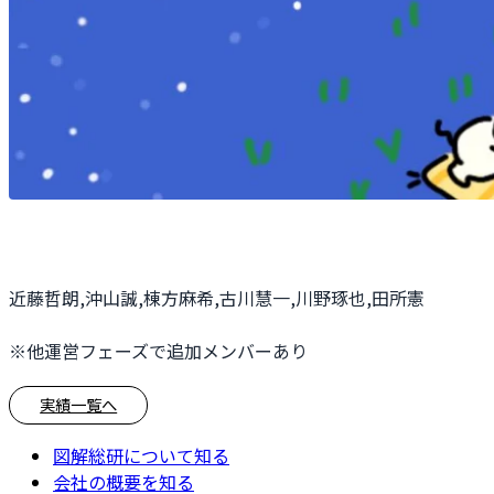
近藤哲朗,沖山誠,棟方麻希,古川慧一,川野琢也,田所憲
※他運営フェーズで追加メンバーあり
実績一覧へ
図解総研について知る
会社の概要を知る