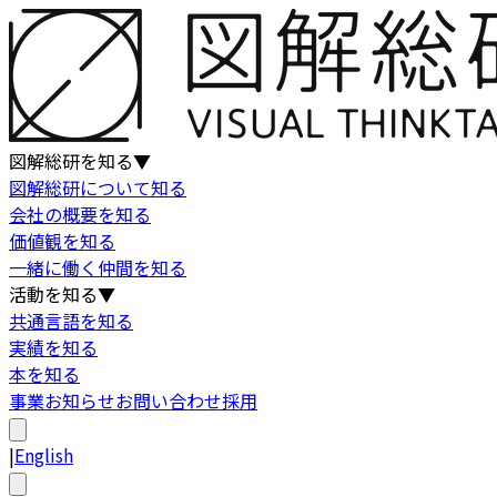
図解総研を知る
▼
図解総研について知る
会社の概要を知る
価値観を知る
一緒に働く仲間を知る
活動を知る
▼
共通言語を知る
実績を知る
本を知る
事業
お知らせ
お問い合わせ
採用
|
English