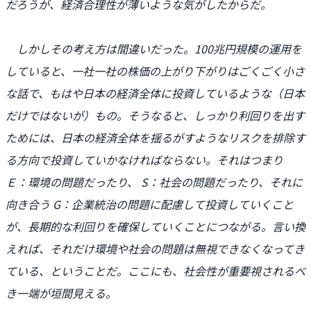
だろうが、経済合理性が薄いような気がしたからだ。
しかしその考え方は間違いだった。100兆円規模の運用を
していると、一社一社の株価の上がり下がりはごくごく小さ
な話で、もはや日本の経済全体に投資しているような（日本
だけではないが）もの。そうなると、しっかり利回りを出す
ためには、日本の経済全体を揺るがすようなリスクを排除す
る方向で投資していかなければならない。それはつまり
Ｅ：環境の問題だったり、 S：社会の問題だったり、それに
向き合う G：企業統治の問題に配慮して投資していくこと
が、長期的な利回りを確保していくことにつながる。言い換
えれば、それだけ環境や社会の問題は無視できなくなってき
ている、ということだ。ここにも、社会性が重要視されるべ
き一端が垣間見える。