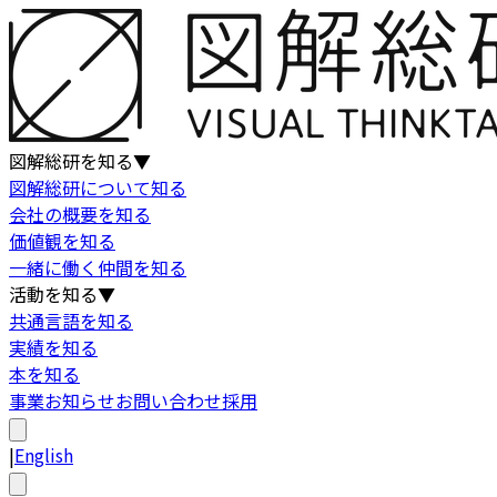
図解総研を知る
▼
図解総研について知る
会社の概要を知る
価値観を知る
一緒に働く仲間を知る
活動を知る
▼
共通言語を知る
実績を知る
本を知る
事業
お知らせ
お問い合わせ
採用
|
English