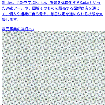
Slides、会計を学ぶKaikei、課題を構造化するKadaiといっ
たWebツールや、図解そのものを販売する図解商店を通じ
て、個人や組織が自ら考え、意思決定を進められる状態を支
援します。
販売事業
の詳細へ ›