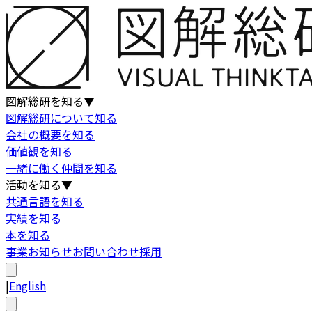
図解総研を知る
▼
図解総研について知る
会社の概要を知る
価値観を知る
一緒に働く仲間を知る
活動を知る
▼
共通言語を知る
実績を知る
本を知る
事業
お知らせ
お問い合わせ
採用
|
English