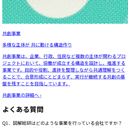
共創事業
多様な主体が 共に動ける構造作り
共創事業は、企業、行政、住民など複数の主体が関わるプロ
ジェクトにおいて、協働が成立する構造を設計し、推進する
事業です。目的や役割、進捗を整理しながら共通理解をつく
ることで、合意形成にとどまらず、実行が継続する共創の基
盤を残すことを目指しています。
共創事業
の詳細へ ›
よくある質問
Q1．図解総研はどのような事業を行っている会社ですか？