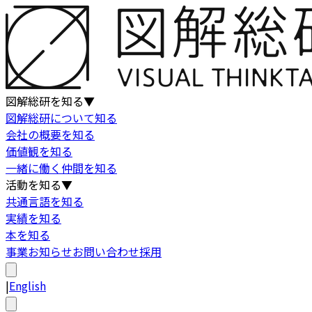
図解総研を知る
▼
図解総研について知る
会社の概要を知る
価値観を知る
一緒に働く仲間を知る
活動を知る
▼
共通言語を知る
実績を知る
本を知る
事業
お知らせ
お問い合わせ
採用
|
English