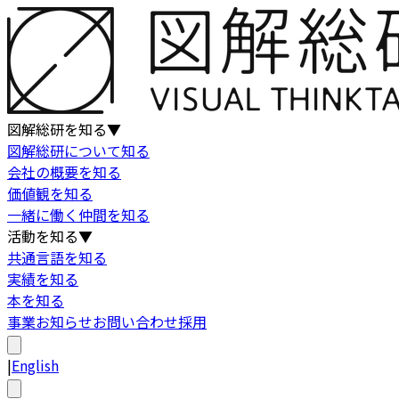
図解総研を知る
▼
図解総研について知る
会社の概要を知る
価値観を知る
一緒に働く仲間を知る
活動を知る
▼
共通言語を知る
実績を知る
本を知る
事業
お知らせ
お問い合わせ
採用
|
English