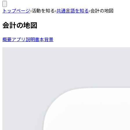
トップページ
›
活動を知る
›
共通言語を知る
›
会計の地図
会計の地図
概要
アプリ
説明書
本
背景