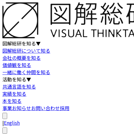
図解総研を知る
▼
図解総研について知る
会社の概要を知る
価値観を知る
一緒に働く仲間を知る
活動を知る
▼
共通言語を知る
実績を知る
本を知る
事業
お知らせ
お問い合わせ
採用
|
English