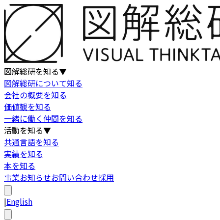
図解総研を知る
▼
図解総研について知る
会社の概要を知る
価値観を知る
一緒に働く仲間を知る
活動を知る
▼
共通言語を知る
実績を知る
本を知る
事業
お知らせ
お問い合わせ
採用
|
English