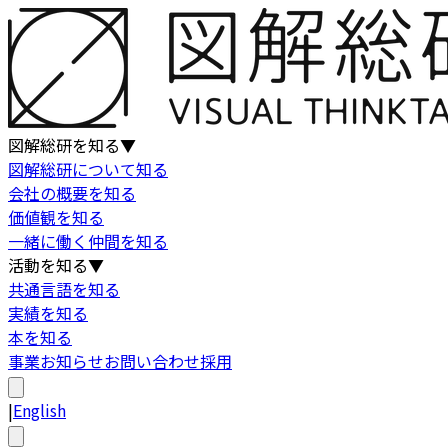
図解総研を知る
▼
図解総研について知る
会社の概要を知る
価値観を知る
一緒に働く仲間を知る
活動を知る
▼
共通言語を知る
実績を知る
本を知る
事業
お知らせ
お問い合わせ
採用
|
English