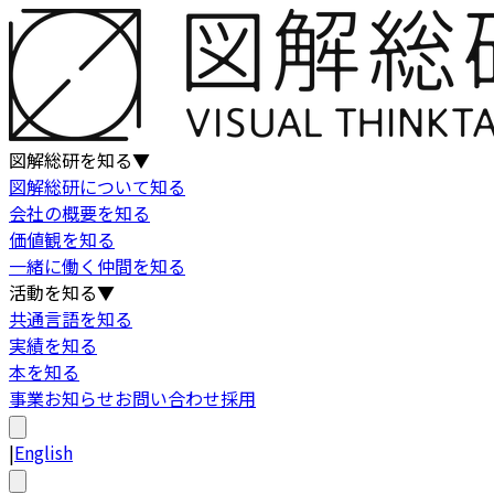
図解総研を知る
▼
図解総研について知る
会社の概要を知る
価値観を知る
一緒に働く仲間を知る
活動を知る
▼
共通言語を知る
実績を知る
本を知る
事業
お知らせ
お問い合わせ
採用
|
English