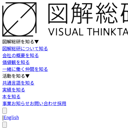
図解総研を知る
▼
図解総研について知る
会社の概要を知る
価値観を知る
一緒に働く仲間を知る
活動を知る
▼
共通言語を知る
実績を知る
本を知る
事業
お知らせ
お問い合わせ
採用
|
English