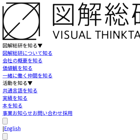
図解総研を知る
▼
図解総研について知る
会社の概要を知る
価値観を知る
一緒に働く仲間を知る
活動を知る
▼
共通言語を知る
実績を知る
本を知る
事業
お知らせ
お問い合わせ
採用
|
English