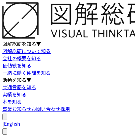
図解総研を知る
▼
図解総研について知る
会社の概要を知る
価値観を知る
一緒に働く仲間を知る
活動を知る
▼
共通言語を知る
実績を知る
本を知る
事業
お知らせ
お問い合わせ
採用
|
English