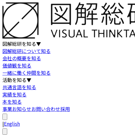
図解総研を知る
▼
図解総研について知る
会社の概要を知る
価値観を知る
一緒に働く仲間を知る
活動を知る
▼
共通言語を知る
実績を知る
本を知る
事業
お知らせ
お問い合わせ
採用
|
English