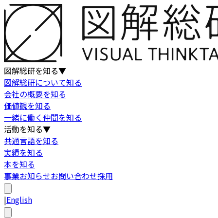
図解総研を知る
▼
図解総研について知る
会社の概要を知る
価値観を知る
一緒に働く仲間を知る
活動を知る
▼
共通言語を知る
実績を知る
本を知る
事業
お知らせ
お問い合わせ
採用
|
English