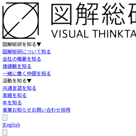
図解総研を知る
▼
図解総研について知る
会社の概要を知る
価値観を知る
一緒に働く仲間を知る
活動を知る
▼
共通言語を知る
実績を知る
本を知る
事業
お知らせ
お問い合わせ
採用
|
English