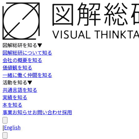
図解総研を知る
▼
図解総研について知る
会社の概要を知る
価値観を知る
一緒に働く仲間を知る
活動を知る
▼
共通言語を知る
実績を知る
本を知る
事業
お知らせ
お問い合わせ
採用
|
English