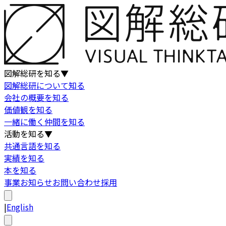
図解総研を知る
▼
図解総研について知る
会社の概要を知る
価値観を知る
一緒に働く仲間を知る
活動を知る
▼
共通言語を知る
実績を知る
本を知る
事業
お知らせ
お問い合わせ
採用
|
English