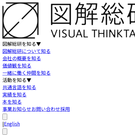
図解総研を知る
▼
図解総研について知る
会社の概要を知る
価値観を知る
一緒に働く仲間を知る
活動を知る
▼
共通言語を知る
実績を知る
本を知る
事業
お知らせ
お問い合わせ
採用
|
English