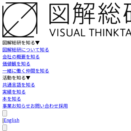
図解総研を知る
▼
図解総研について知る
会社の概要を知る
価値観を知る
一緒に働く仲間を知る
活動を知る
▼
共通言語を知る
実績を知る
本を知る
事業
お知らせ
お問い合わせ
採用
|
English