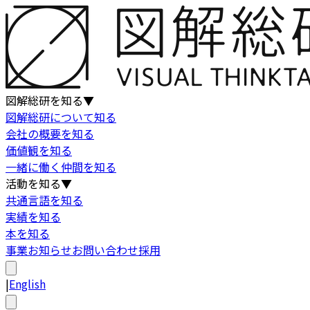
図解総研を知る
▼
図解総研について知る
会社の概要を知る
価値観を知る
一緒に働く仲間を知る
活動を知る
▼
共通言語を知る
実績を知る
本を知る
事業
お知らせ
お問い合わせ
採用
|
English