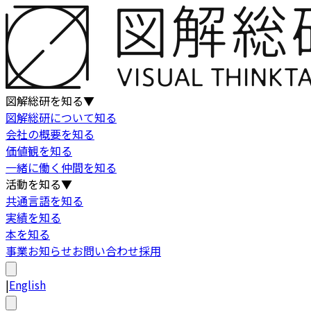
図解総研を知る
▼
図解総研について知る
会社の概要を知る
価値観を知る
一緒に働く仲間を知る
活動を知る
▼
共通言語を知る
実績を知る
本を知る
事業
お知らせ
お問い合わせ
採用
|
English