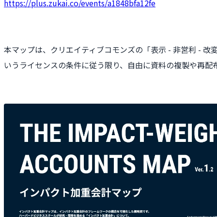
https://plus.zukai.co/events/a1848bfa12fe
本マップは、クリエイティブコモンズの「表示 - 非営利 - 改変禁
いうライセンスの条件に従う限り、自由に資料の複製や再配