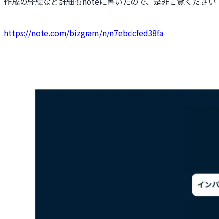
作成の経緯など詳細もnoteに書いたので、是非ご覧ください
https://note.com/bizgram/n/n7ebdcfed38fa