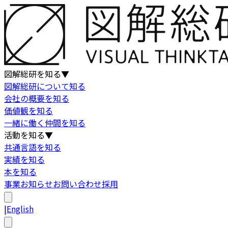
図解総研を知る
▼
図解総研について知る
会社の概要を知る
価値観を知る
一緒に働く仲間を知る
活動を知る
▼
共通言語を知る
実績を知る
本を知る
事業
お知らせ
お問い合わせ
採用
|
English