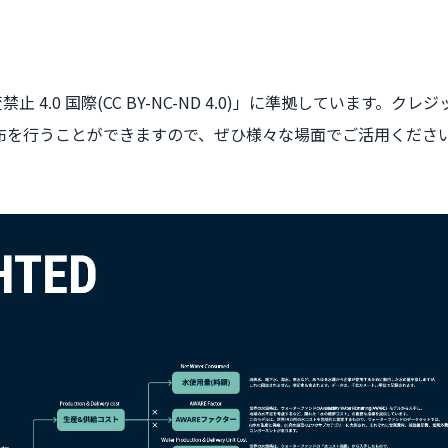
止 4.0 国際(CC BY-NC-ND 4.0)」に準拠しています
布を行うことができますので、ぜひ様々な場面でご活用くださ