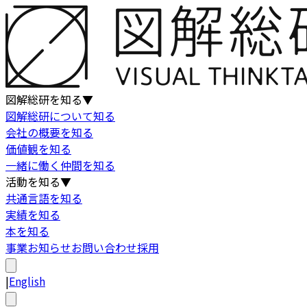
図解総研を知る
▼
図解総研について知る
会社の概要を知る
価値観を知る
一緒に働く仲間を知る
活動を知る
▼
共通言語を知る
実績を知る
本を知る
事業
お知らせ
お問い合わせ
採用
|
English