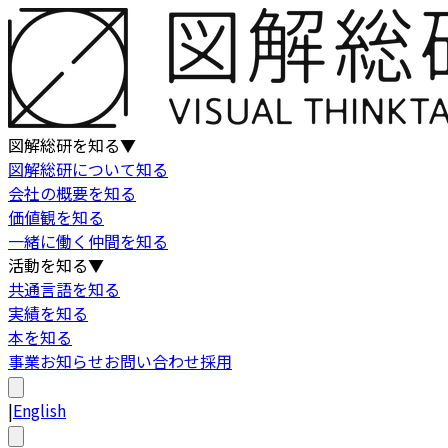
図解総研を知る
▼
図解総研について知る
会社の概要を知る
価値観を知る
一緒に働く仲間を知る
活動を知る
▼
共通言語を知る
実績を知る
本を知る
事業
お知らせ
お問い合わせ
採用
|
English