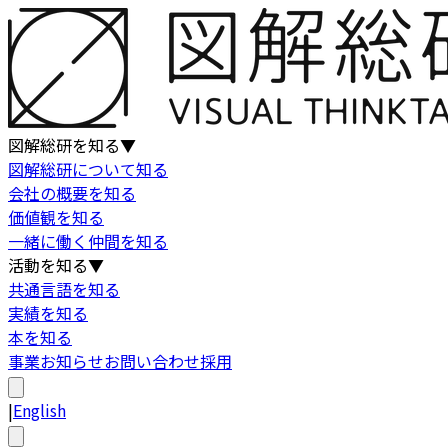
図解総研を知る
▼
図解総研について知る
会社の概要を知る
価値観を知る
一緒に働く仲間を知る
活動を知る
▼
共通言語を知る
実績を知る
本を知る
事業
お知らせ
お問い合わせ
採用
|
English