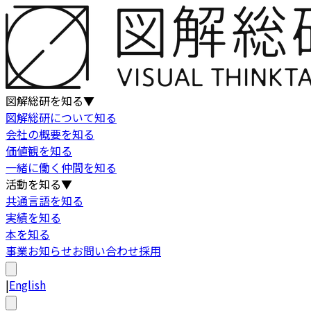
図解総研を知る
▼
図解総研について知る
会社の概要を知る
価値観を知る
一緒に働く仲間を知る
活動を知る
▼
共通言語を知る
実績を知る
本を知る
事業
お知らせ
お問い合わせ
採用
|
English