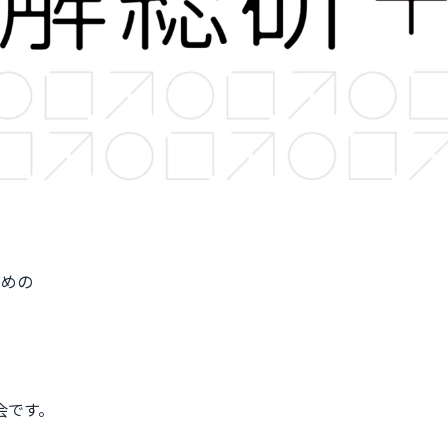
ための
会です。