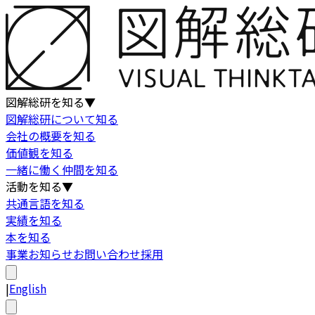
図解総研を知る
▼
図解総研について知る
会社の概要を知る
価値観を知る
一緒に働く仲間を知る
活動を知る
▼
共通言語を知る
実績を知る
本を知る
事業
お知らせ
お問い合わせ
採用
|
English