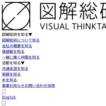
図解総研を知る
▼
図解総研について知る
会社の概要を知る
価値観を知る
一緒に働く仲間を知る
活動を知る
▼
共通言語を知る
実績を知る
本を知る
事業
お知らせ
お問い合わせ
採用
|
English