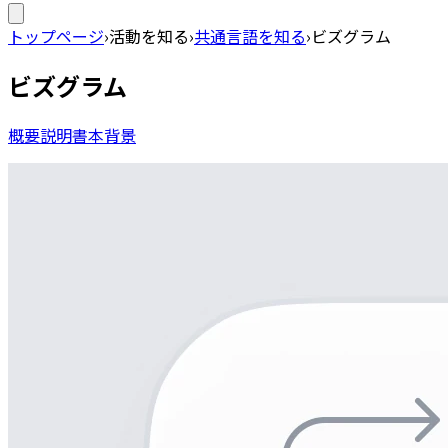
トップページ
›
活動を知る
›
共通言語を知る
›
ビズグラム
ビズグラム
概要
説明書
本
背景